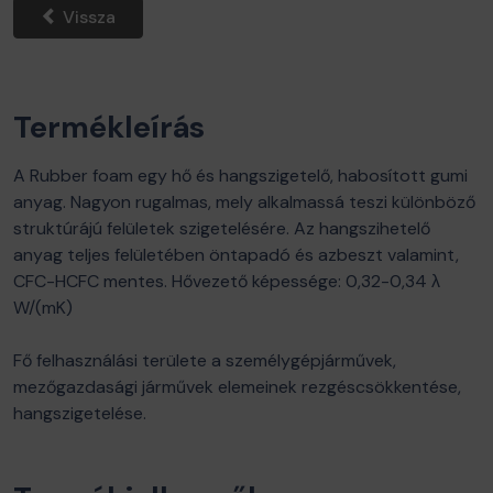
Vissza
Termékleírás
A Rubber foam egy hő és hangszigetelő, habosított gumi
anyag. Nagyon rugalmas, mely alkalmassá teszi különböző
struktúrájú felületek szigetelésére. Az hangszihetelő
anyag teljes felületében öntapadó és azbeszt valamint,
CFC-HCFC mentes. Hővezető képessége: 0,32-0,34 λ
W/(mK)
Fő felhasználási területe a személygépjárművek,
mezőgazdasági járművek elemeinek rezgéscsökkentése,
hangszigetelése.