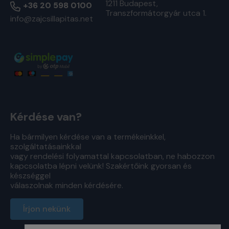
1211 Budapest,
+36 20 598 0100
Transzformátorgyár utca 1.
info@zajcsillapitas.net
Kérdése van?
Ha bármilyen kérdése van a termékeinkkel,
szolgáltatásainkkal
vagy rendelési folyamattal kapcsolatban, ne habozzon
kapcsolatba lépni velünk! Szakértőink gyorsan és
készséggel
válaszolnak minden kérdésére.
Írjon nekünk