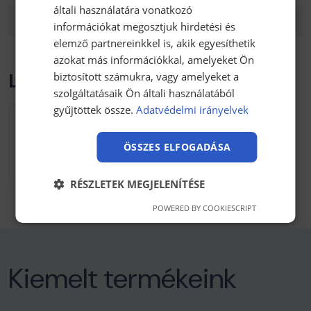
általi használatára vonatkozó
Tömeg:
0.39 kg
információkat megosztjuk hirdetési és
elemző partnereinkkel is, akik egyesíthetik
azokat más információkkal, amelyeket Ön
Letölthető anyagok
biztosított számukra, vagy amelyeket a
szolgáltatásaik Ön általi használatából
gyűjtöttek össze.
Adatvédelmi irányelvek
Rubber foam technikai adatlap
147.46 kB kb / pdf
ÖSSZES ELFOGADÁSA
Letöltés
RÉSZLETEK MEGJELENÍTÉSE
POWERED BY COOKIESCRIPT
Kiemelt termékeink