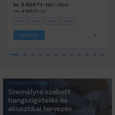
br. 5 909 Ft-tól
/ tábla
net.
4 653 Ft
-tól
1,5 mm
2,0 mm
3,0 mm
4,0 mm
Részletek
SZOLGÁLTATÁSAINK
Személyre szabott
hangszigetelés és
akusztikai tervezés