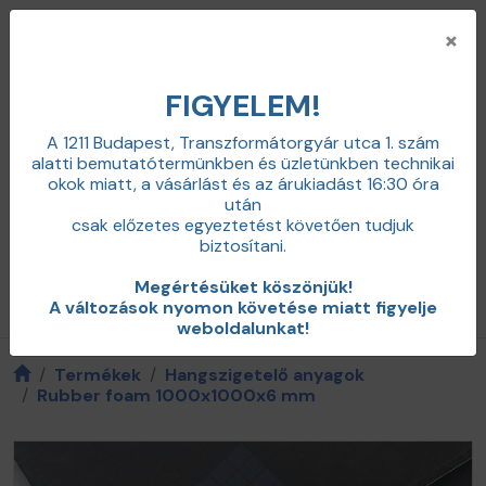
×
FIGYELEM!
A 1211 Budapest, Transzformátorgyár utca 1. szám
alatti bemutatótermünkben és üzletünkben technikai
+36 20 598 0100
okok miatt,
a vásárlást és az árukiadást 16:30 óra
info@zajcsillapitas.net
után
0
csak előzetes egyeztetést követően tudjuk
Belépés
biztosítani.
Megértésüket köszönjük!
Termékkategóriák / menü
A változások nyomon követése miatt figyelje
weboldalunkat!
Termékek
Hangszigetelő anyagok
Rubber foam 1000x1000x6 mm