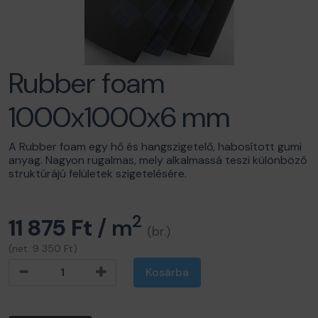
Rubber foam
1000x1000x6 mm
A Rubber foam egy hő és hangszigetelő, habosított gumi
anyag. Nagyon rugalmas, mely alkalmassá teszi különböző
struktúrájú felületek szigetelésére.
2
11 875 Ft
/ m
(br.)
(net. 9 350 Ft)
Kosárba