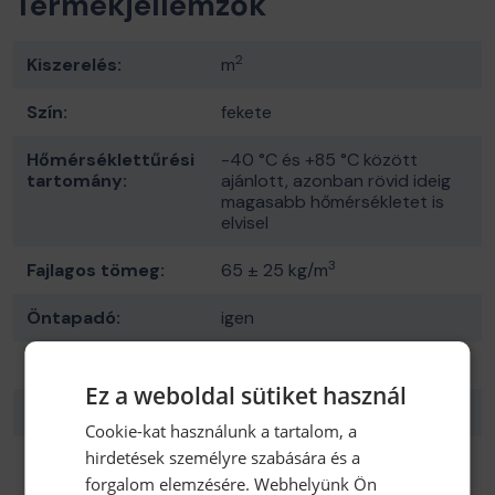
Termékjellemzők
2
Kiszerelés:
m
Szín:
fekete
Hőmérséklettűrési
-40 °C és +85 °C között
tartomány:
ajánlott, azonban rövid ideig
magasabb hőmérsékletet is
elvisel
3
Fajlagos tömeg:
65 ± 25 kg/m
Öntapadó:
igen
Gyártó:
Noise-Car Sp. z o.o.
Ez a weboldal sütiket használ
Vastagság:
6 mm
Cookie-kat használunk a tartalom, a
hirdetések személyre szabására és a
Felhasználási
Személyautók, kisbuszok,
lehetőség:
gépipar, légtechnika
forgalom elemzésére. Webhelyünk Ön