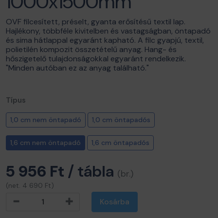
1000x1500mm
OVF filcesített, préselt, gyanta erősítésű textil lap.
Hajlékony, többféle kivitelben és vastagságban, öntapadó
és sima hátlappal egyaránt kapható. A filc gyapjú, textil,
polietilén kompozit összetételű anyag. Hang- és
hőszigetelő tulajdonságokkal egyaránt rendelkezik.
"Minden autóban ez az anyag található."
Típus
1,0 cm nem öntapadó
1,0 cm öntapadós
1,6 cm nem öntapadó
1,6 cm öntapadós
5 956 Ft
/ tábla
(br.)
(net. 4 690 Ft)
Kosárba