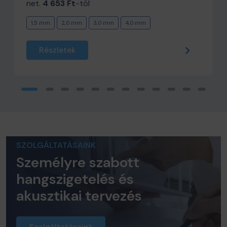
net.
4 653 Ft
-tól
1,5 mm
2,0 mm
3,0 mm
4,0 mm
Részletek
SZOLGÁLTATÁSAINK
Személyre szabott
hangszigetelés és
akusztikai tervezés
Szolgáltatásaink