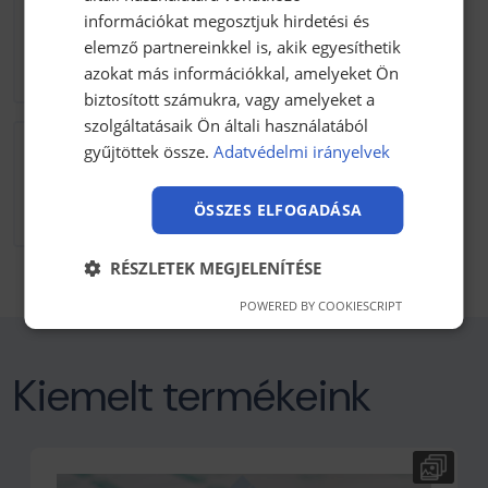
FMVSS 302 Szabvány
információkat megosztjuk hirdetési és
122.59 kB kb / pdf
elemző partnereinkkel is, akik egyesíthetik
Letöltés
azokat más információkkal, amelyeket Ön
biztosított számukra, vagy amelyeket a
szolgáltatásaik Ön általi használatából
gyűjtöttek össze.
Adatvédelmi irányelvek
OVF SOFT technikai adatlap
229.89 kB kb / pdf
ÖSSZES ELFOGADÁSA
Letöltés
RÉSZLETEK MEGJELENÍTÉSE
POWERED BY COOKIESCRIPT
Kiemelt termékeink