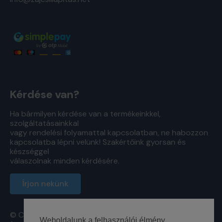
Kérdése van?
Ha bármilyen kérdése van a termékeinkkel,
szolgáltatásainkkal
vagy rendelési folyamattal kapcsolatban, ne habozzon
kapcsolatba lépni velünk! Szakértőink gyorsan és
készséggel
válaszolnak minden kérdésére.
Írjon nekünk
© Copyright - TechFoam Hungary Kft. Minden jog
Weboldalunk a felhasználói élmény