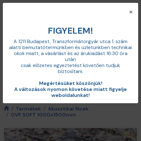
×
FIGYELEM!
A 1211 Budapest, Transzformátorgyár utca 1. szám
alatti bemutatótermünkben és üzletünkben technikai
+36 20 598 0100
okok miatt,
a vásárlást és az árukiadást 16:30 óra
info@zajcsillapitas.net
után
0
csak előzetes egyeztetést követően tudjuk
Belépés
biztosítani.
Megértésüket köszönjük!
Termékkategóriák / menü
A változások nyomon követése miatt figyelje
weboldalunkat!
Termékek
Akusztikai filcek
OVF SOFT 1000x1500mm