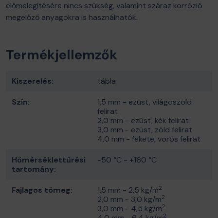
előmelegítésére nincs szükség, valamint száraz korrózió
megelőző anyagokra is használhatók.
Termékjellemzők
Kiszerelés:
tábla
Szín:
1,5 mm - ezüst, világoszöld
felirat
2,0 mm - ezüst, kék felirat
3,0 mm - ezüst, zöld felirat
4,0 mm - fekete, vörös felirat
Hőmérséklettűrési
-50 °C - +160 °C
tartomány:
2
Fajlagos tömeg:
1,5 mm - 2,5 kg/m
2
2,0 mm - 3,0 kg/m
2
3,0 mm - 4,5 kg/m
2
4,0 mm - 6,4 kg/m