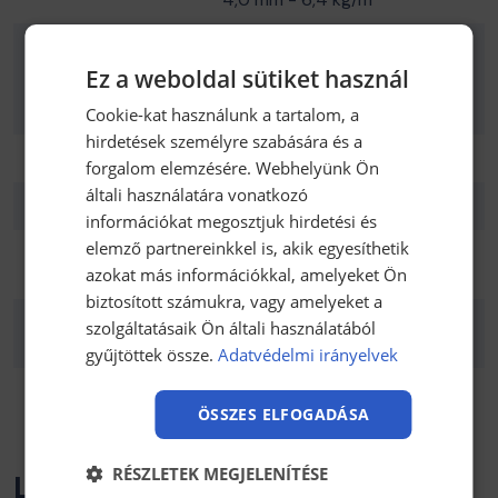
Felhasználási
Jármvűvek tűzfalára,
területek:
padlólemezére, ajtajára,
Ez a weboldal sütiket használ
tetejére és kerékjárat íveihez
ajánlott.
Cookie-kat használunk a tartalom, a
hirdetések személyre szabására és a
Öntapadó:
igen
forgalom elemzésére. Webhelyünk Ön
általi használatára vonatkozó
Gyártó:
Noise-Car Sp. z o.o.
információkat megosztjuk hirdetési és
elemző partnereinkkel is, akik egyesíthetik
Vastagság:
1,5 mm; 2,0 mm; 3,0 mm; 4,0
azokat más információkkal, amelyeket Ön
mm
biztosított számukra, vagy amelyeket a
Felhasználási
személyautók, kisbuszok,
szolgáltatásaik Ön általi használatából
lehetőség:
gépipar, légtechnika, épületek
gyűjtöttek össze.
Adatvédelmi irányelvek
Tömeg:
2.24 kg
ÖSSZES ELFOGADÁSA
RÉSZLETEK MEGJELENÍTÉSE
Letölthető anyagok