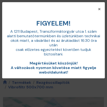
×
FIGYELEM!
A 1211 Budapest, Transzformátorgyár utca 1. szám
alatti bemutatótermünkben és üzletünkben technikai
+36 20 598 0100
okok miatt,
a vásárlást és az árukiadást 16:30 óra
info@zajcsillapitas.net
után
0
csak előzetes egyeztetést követően tudjuk
Belépés
biztosítani.
Megértésüket köszönjük!
Termékkategóriák / menü
A változások nyomon követése miatt figyelje
weboldalunkat!
Termékek
Rezgéscsillapítók
Vibrofiltr 500x700 mm