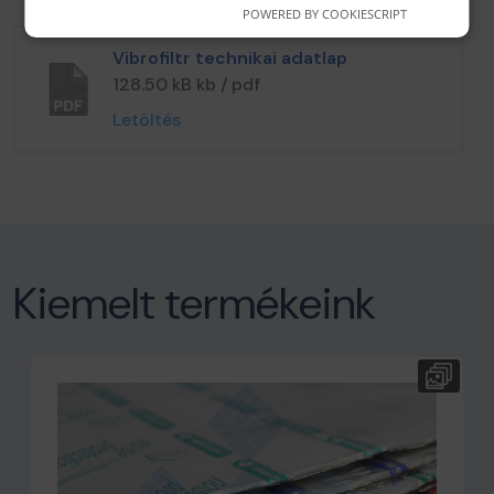
POWERED BY COOKIESCRIPT
Vibrofiltr technikai adatlap
128.50 kB kb / pdf
Letöltés
Kiemelt termékeink