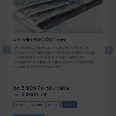
Vibrofiltr 500x700 mm
Öntapadó, hajlékony, hidegen is könnyen
formázható elasztikus rezgéscsökkentő lap.
Csökkenti a vibrációt, a zajt, valamint
hőszigetelő tulajdonságokkal is rendelkezik,
luxusautó érzést biztosít.
br. 5 909 Ft-tól
/ tábla
net.
4 653 Ft
-tól
1,5 mm
2,0 mm
3,0 mm
4,0 mm