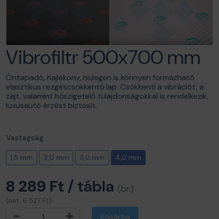
Vibrofiltr 500x700 mm
Öntapadó, hajlékony, hidegen is könnyen formázható
elasztikus rezgéscsökkentő lap. Csökkenti a vibrációt, a
zajt, valamint hőszigetelő tulajdonságokkal is rendelkezik,
luxusautó érzést biztosít.
Vastagság
1,5 mm
2,0 mm
3,0 mm
4,0 mm
8 289 Ft
/ tábla
(br.)
(net. 6 527 Ft)
Kosárba