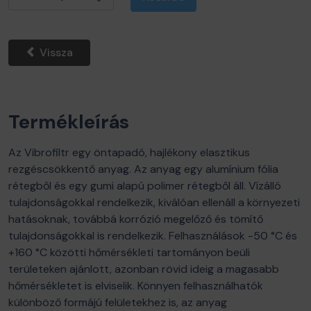
Vissza
Termékleírás
Az Vibrofiltr egy öntapadó, hajlékony elasztikus
rezgéscsökkentő anyag. Az anyag egy alumínium fólia
rétegből és egy gumi alapú polimer rétegből áll. Vízálló
tulajdonságokkal rendelkezik, kiválóan ellenáll a környezeti
hatásoknak, továbbá korrózió megelőző és tömítő
tulajdonságokkal is rendelkezik. Felhasználások -50 °C és
+160 °C közötti hőmérsékleti tartományon beüli
területeken ajánlott, azonban rövid ideig a magasabb
hőmérsékletet is elviselik. Könnyen felhasználhatók
különböző formájú felületekhez is, az anyag