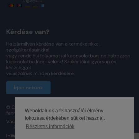
Kérdése van?
Ha bármilyen kérdése van a termékeinkkel,
szolgáltatásainkkal
vagy rendelési folyamattal kapcsolatban, ne habozzon
kapcsolatba lépni velünk! Szakértőink gyorsan és
készséggel
válaszolnak minden kérdésére.
Írjon nekünk
© Copyright - TechFoam Hungary Kft. Minden jog
Weboldalunk a felhasználói élmény
fenntartva
fokozása érdekében sütiket használ.
Vásárlási feltételek
Adatvédelmi tájékoztató
Részletes információk
Elállás a szerződéstől
InWeb