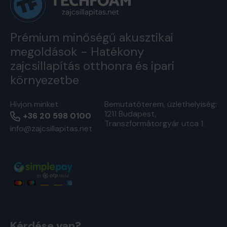
Prémium minőségű akusztikai
megoldások - Hatékony
zajcsillapítás otthonra és ipari
környezetbe
Hívjon minket
Bemutatóterem, üzlethelyiség:
1211 Budapest,
+36 20 598 0100
Transzformátorgyár utca 1.
info@zajcsillapitas.net
Kérdése van?