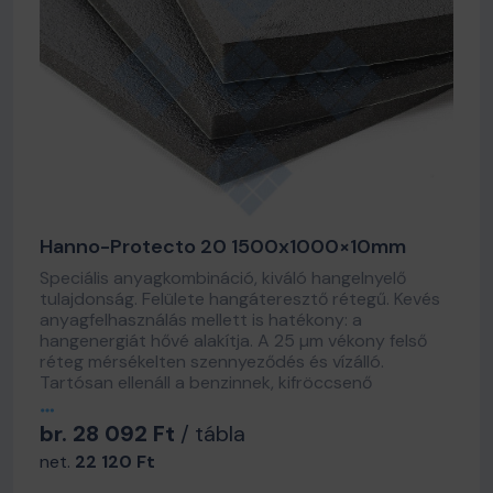
Hanno-Protecto 20 1500x1000×10mm
Speciális anyagkombináció, kiváló hangelnyelő
tulajdonság. Felülete hangáteresztő rétegű. Kevés
anyagfelhasználás mellett is hatékony: a
hangenergiát hővé alakítja. A 25 µm vékony felső
réteg mérsékelten szennyeződés és vízálló.
Tartósan ellenáll a benzinnek, kifröccsenő
motorolajnak, tisztítása könnyű.
br. 28 092 Ft
/ tábla
net.
22 120 Ft