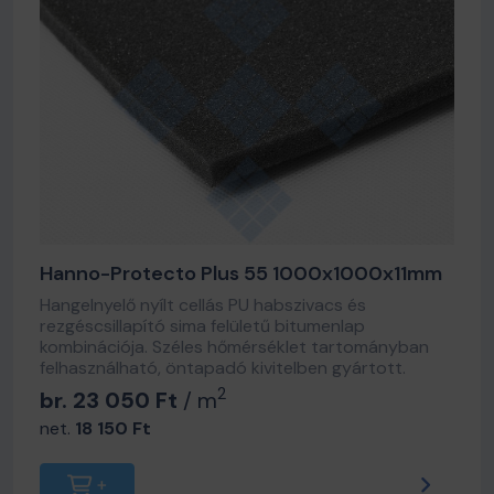
Hanno-Protecto Plus 55 1000x1000x11mm
Hangelnyelő nyílt cellás PU habszivacs és
rezgéscsillapító sima felületű bitumenlap
kombinációja. Széles hőmérséklet tartományban
felhasználható, öntapadó kivitelben gyártott.
2
br. 23 050 Ft
/ m
net.
18 150 Ft