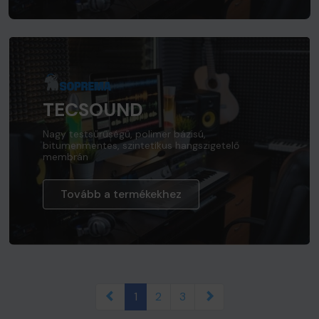
TECSOUND
Nagy testsűrűségű, polimer bázisú,
bitumenmentes, szintetikus hangszigetelő
membrán
Tovább a termékekhez
1
2
3