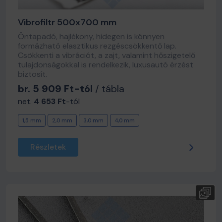
Vibrofiltr 500x700 mm
Öntapadó, hajlékony, hidegen is könnyen
formázható elasztikus rezgéscsökkentő lap.
Csökkenti a vibrációt, a zajt, valamint hőszigetelő
tulajdonságokkal is rendelkezik, luxusautó érzést
biztosít.
br. 5 909 Ft-tól
/ tábla
net.
4 653 Ft
-tól
1,5 mm
2,0 mm
3,0 mm
4,0 mm
Részletek