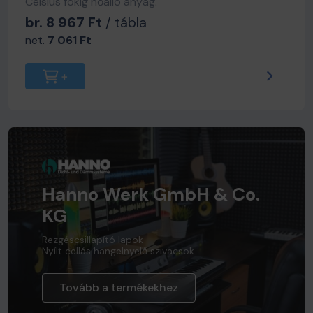
Celsius fokig hőálló anyag.
br. 8 967 Ft
/ tábla
net.
7 061 Ft
Hanno Werk GmbH & Co.
KG
Rezgéscsillapító lapok
Nyílt cellás hangelnyelő szivacsok
Tovább a termékekhez