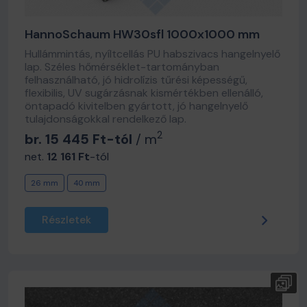
HannoSchaum HW30sfl 1000x1000 mm
Hullámmintás, nyíltcellás PU habszivacs hangelnyelő
lap. Széles hőmérséklet-tartományban
felhasználható, jó hidrolízis tűrési képességű,
flexibilis, UV sugárzásnak kismértékben ellenálló,
öntapadó kivitelben gyártott, jó hangelnyelő
tulajdonságokkal rendelkező lap.
2
br. 15 445 Ft-tól
/ m
net.
12 161 Ft
-tól
26 mm
40 mm
Részletek