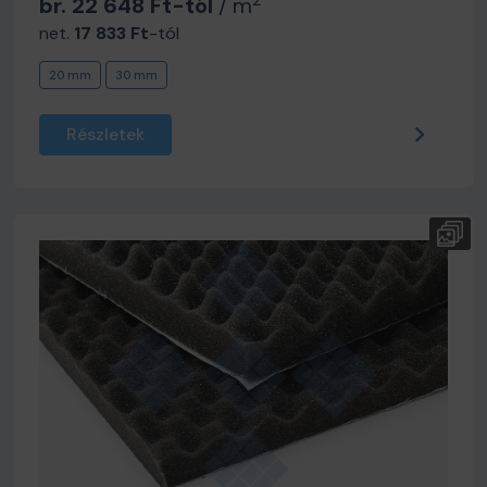
br. 22 648 Ft-tól
/ m
net.
17 833 Ft
-tól
20 mm
30 mm
Részletek