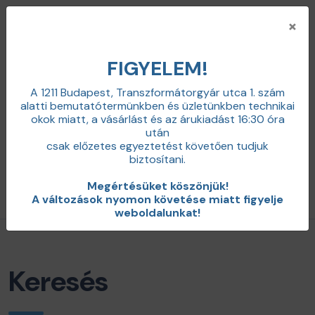
×
FIGYELEM!
A 1211 Budapest, Transzformátorgyár utca 1. szám
alatti bemutatótermünkben és üzletünkben technikai
+36 20 598 0100
okok miatt,
a vásárlást és az árukiadást 16:30 óra
info@zajcsillapitas.net
után
0
csak előzetes egyeztetést követően tudjuk
Belépés
biztosítani.
Megértésüket köszönjük!
Termékkategóriák / menü
A változások nyomon követése miatt figyelje
weboldalunkat!
Keresés