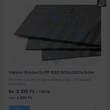
Hanno-Protecto PF 830 500x500x3mm
Bitumen bázisú rezgéscsillapító lap, öntapadó
kivitelben.
br. 3 315 Ft
/ tábla
net.
2 610 Ft