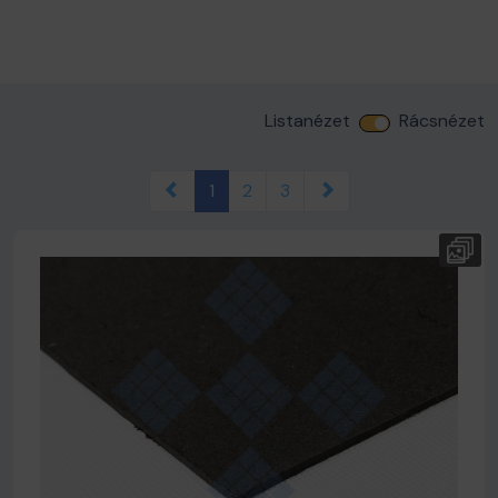
Listanézet
Rácsnézet
1
2
3