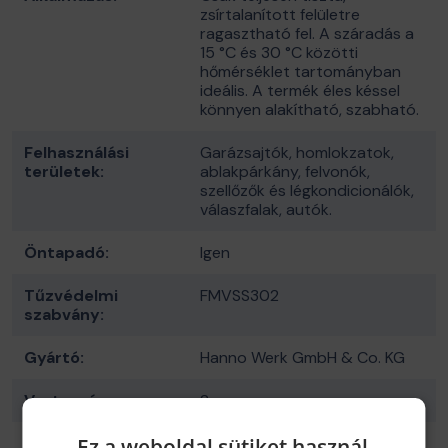
zsírtalanított felületre
ragasztható fel. A száradás a
15 °C és 30 °C közötti
hőmérséklet tartományban
ideális. A termék éles késsel
könnyen alakítható, szabható.
Felhasználási
Garázsajtók, homlokzatok,
területek:
ablakpárkány, felvonók,
szellőzők és légkondicionálók,
válaszfalak, autók.
Öntapadó:
Igen
Tűzvédelmi
FMVSS302
szabvány:
Gyártó:
Hanno Werk GmbH & Co. KG
Vastagság:
2 mm
Ez a weboldal sütiket használ
Felhasználási
Személyautók, kisbuszok,