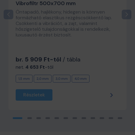
Vibrofiltr 500x700 mm
Öntapadó, hajlékony, hidegen is könnyen
formázható elasztikus rezgéscsökkentő lap.
Csökkenti a vibrációt, a zajt, valamint
hőszigetelő tulajdonságokkal is rendelkezik,
luxusautó érzést biztosít.
br. 5 909 Ft-tól
/ tábla
net.
4 653 Ft
-tól
1,5 mm
2,0 mm
3,0 mm
4,0 mm
Részletek