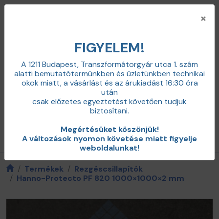
×
FIGYELEM!
A 1211 Budapest, Transzformátorgyár utca 1. szám
alatti bemutatótermünkben és üzletünkben technikai
+36 20 598 0100
okok miatt,
a vásárlást és az árukiadást 16:30 óra
info@zajcsillapitas.net
után
0
csak előzetes egyeztetést követően tudjuk
Belépés
biztosítani.
Megértésüket köszönjük!
Termékkategóriák / menü
A változások nyomon követése miatt figyelje
weboldalunkat!
Termékek
Rezgéscsillapítók
Hanno-Protecto PF 820 1000×1000×2 mm