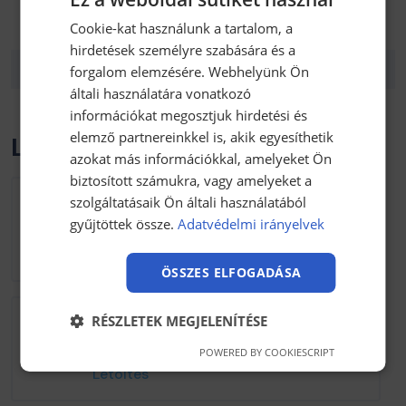
lehetőség:
gépipar, légtechnika, épületek,
Cookie-kat használunk a tartalom, a
szórakozóhelyek
hirdetések személyre szabására és a
Tömeg:
2 kg
forgalom elemzésére. Webhelyünk Ön
általi használatára vonatkozó
információkat megosztjuk hirdetési és
elemző partnereinkkel is, akik egyesíthetik
Letölthető anyagok
azokat más információkkal, amelyeket Ön
biztosított számukra, vagy amelyeket a
szolgáltatásaik Ön általi használatából
FMVSS 302 szabvány
gyűjtöttek össze.
Adatvédelmi irányelvek
122.59 kB kb / pdf
Letöltés
ÖSSZES ELFOGADÁSA
RÉSZLETEK MEGJELENÍTÉSE
Protecto PF820 adatlap
154.27 kB kb / pdf
POWERED BY COOKIESCRIPT
Letöltés