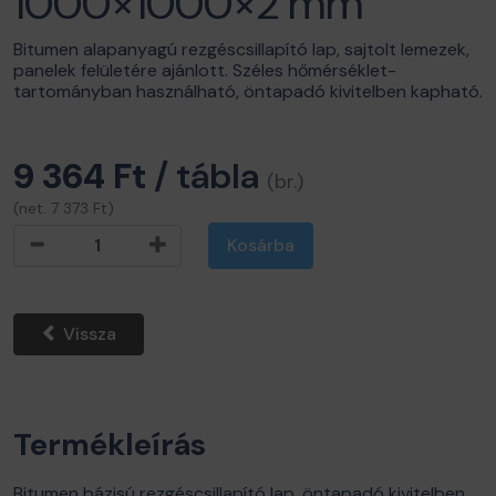
1000×1000×2 mm
Bitumen alapanyagú rezgéscsillapító lap, sajtolt lemezek,
panelek felületére ajánlott. Széles hőmérséklet-
tartományban használható, öntapadó kivitelben kapható.
9 364 Ft
/ tábla
(br.)
(net. 7 373 Ft)
Kosárba
Vissza
Termékleírás
Bitumen bázisú rezgéscsillapító lap, öntapadó kivitelben.