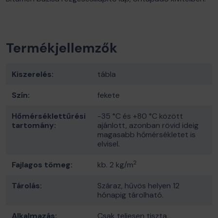
Termékjellemzők
Kiszerelés:
tábla
Szín:
fekete
Hőmérséklettűrési
-35 °C és +80 °C között
tartomány:
ajánlott, azonban rövid ideig
magasabb hőmérsékletet is
elvisel.
2
Fajlagos tömeg:
kb. 2 kg/m
Tárolás:
Száraz, hűvös helyen 12
hónapig tárolható.
Alkalmazás:
Csak teljesen tiszta,