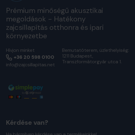
Prémium minőségű akusztikai
megoldások - Hatékony
zajcsillapítás otthonra és ipari
környezetbe
Hívjon minket
Bemutatóterem, üzlethelyiség:
1211 Budapest,
+36 20 598 0100
Transzformátorgyár utca 1.
info@zajcsillapitas.net
Kérdése van?
Ha bármilyen kérdése van a termékeinkkel,