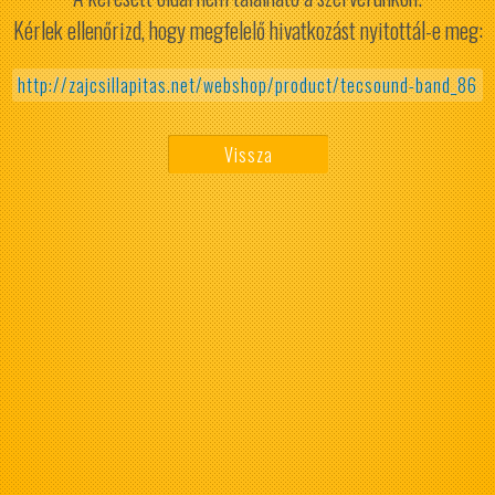
Kérlek ellenőrizd, hogy megfelelő hivatkozást nyitottál-e meg:
http://zajcsillapitas.net/webshop/product/tecsound-band_86
Vissza