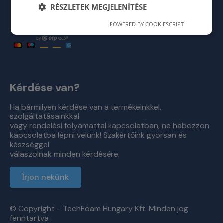
RÉSZLETEK MEGJELENÍTÉSE
POWERED BY COOKIESCRIPT
Kérdése van?
Ha bármilyen kérdése van a termékeinkkel,
szolgáltatásainkkal
vagy rendelési folyamattal kapcsolatban, ne habozzon
kapcsolatba lépni velünk! Szakértőink gyorsan és
készséggel
válaszolnak minden kérdésére.
Írjon nekünk
© Copyright - TechFoam Hungary Kft. Minden jog
fenntartva