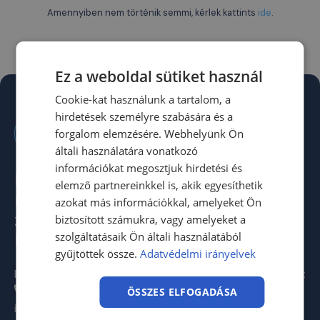
Amennyiben nem történik semmi, kérlek kattints
ide
.
Ez a weboldal sütiket használ
Cookie-kat használunk a tartalom, a
hirdetések személyre szabására és a
forgalom elemzésére. Webhelyünk Ön
általi használatára vonatkozó
információkat megosztjuk hirdetési és
Prémium minőségű akusztikai
elemző partnereinkkel is, akik egyesíthetik
megoldások - Hatékony
azokat más információkkal, amelyeket Ön
zajcsillapítás otthonra és ipari
biztosított számukra, vagy amelyeket a
környezetbe
szolgáltatásaik Ön általi használatából
gyűjtöttek össze.
Adatvédelmi irányelvek
Hívjon minket
Bemutatóterem, üzlethelyiség:
1211 Budapest,
+36 20 598 0100
ÖSSZES ELFOGADÁSA
Transzformátorgyár utca 1.
info@zajcsillapitas.net