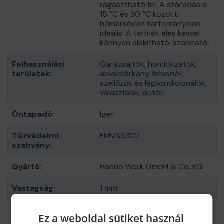
ragasztható fel. A száradás a
15 °C és 30 °C közötti
hőmérséklet tartományban
ideális. A termék éles késsel
könnyen alakítható, szabható.
Felhasználási
Garázsajtók, homlokzatok,
területek:
ablakpárkány, felvonók,
szellőzők és légkondicionálók,
válaszfalak, autók.
Öntapadó:
Igen
Tűzvédelmi
FMVSS302
szabvány:
Gyártó:
Hanno Werk GmbH & Co. KG
Vastagság:
1 mm
Felhasználási
Személyautók, kisbuszok,
Ez a weboldal sütiket használ
lehetőség:
gépipar, légtechnika, épületek