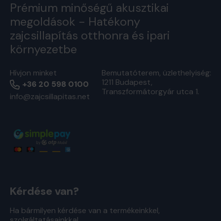
Prémium minőségű akusztikai
megoldások - Hatékony
zajcsillapítás otthonra és ipari
környezetbe
Hívjon minket
Bemutatóterem, üzlethelyiség:
1211 Budapest,
+36 20 598 0100
Transzformátorgyár utca 1.
info@zajcsillapitas.net
Kérdése van?
Ha bármilyen kérdése van a termékeinkkel,
szolgáltatásainkkal