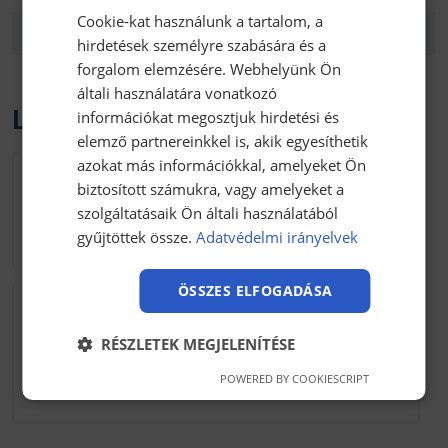
Cookie-kat használunk a tartalom, a
Tömeg:
1 kg
hirdetések személyre szabására és a
forgalom elemzésére. Webhelyünk Ön
általi használatára vonatkozó
Letölthető anyagok
információkat megosztjuk hirdetési és
elemző partnereinkkel is, akik egyesíthetik
azokat más információkkal, amelyeket Ön
FMVSS 302 szabvány
biztosított számukra, vagy amelyeket a
122.59 kB kb / pdf
szolgáltatásaik Ön általi használatából
gyűjtöttek össze.
Adatvédelmi irányelvek
Letöltés
ÖSSZES ELFOGADÁSA
Hanno-Protecto PF810 technikai
adatlap
RÉSZLETEK MEGJELENÍTÉSE
151.14 kB kb / pdf
POWERED BY COOKIESCRIPT
Letöltés