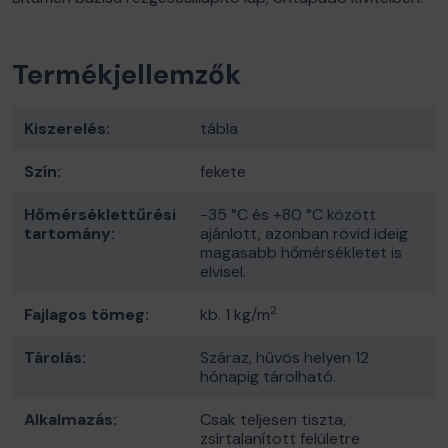
Termékjellemzők
Kiszerelés:
tábla
Szín:
fekete
Hőmérséklettűrési
-35 °C és +80 °C között
tartomány:
ajánlott, azonban rövid ideig
magasabb hőmérsékletet is
elvisel.
2
Fajlagos tömeg:
kb. 1 kg/m
Tárolás:
Száraz, hűvös helyen 12
hónapig tárolható.
Alkalmazás:
Csak teljesen tiszta,
zsírtalanított felületre