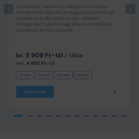
Öntapadó, hajlékony, hidegen is könnyen
formázható elasztikus rezgéscsökkentő lap.
Csökkenti a vibrációt, a zajt, valamint
hőszigetelő tulajdonságokkal is rendelkezik,
luxusautó érzést biztosít.
br. 5 909 Ft-tól
/ tábla
net.
4 653 Ft
-tól
1,5 mm
2,0 mm
3,0 mm
4,0 mm
Részletek