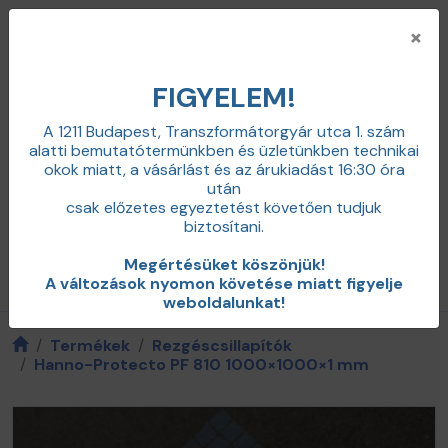
×
FIGYELEM!
A 1211 Budapest, Transzformátorgyár utca 1. szám
alatti bemutatótermünkben és üzletünkben technikai
+36 20 598 0100
okok miatt,
a vásárlást és az árukiadást 16:30 óra
info@zajcsillapitas.net
után
0
csak előzetes egyeztetést követően tudjuk
Belépés
biztosítani.
Megértésüket köszönjük!
Termékkategóriák / menü
A változások nyomon követése miatt figyelje
weboldalunkat!
Termékek
Rezgéscsillapítók
Hanno-Protecto PF 810 1000×1000×1 mm