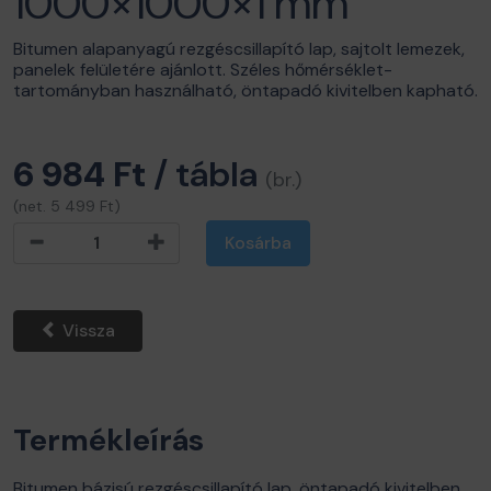
1000×1000×1 mm
Bitumen alapanyagú rezgéscsillapító lap, sajtolt lemezek,
panelek felületére ajánlott. Széles hőmérséklet-
tartományban használható, öntapadó kivitelben kapható.
6 984 Ft
/ tábla
(br.)
(net. 5 499 Ft)
Kosárba
Vissza
Termékleírás
Bitumen bázisú rezgéscsillapító lap, öntapadó kivitelben.