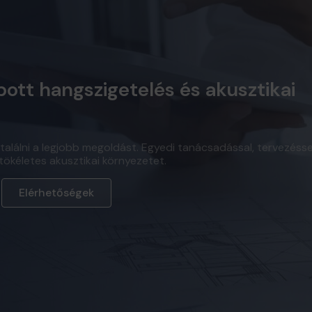
ott hangszigetelés és akusztikai
alálni a legjobb megoldást. Egyedi tanácsadással, tervezésse
a tökéletes akusztikai környezetet.
Elérhetőségek