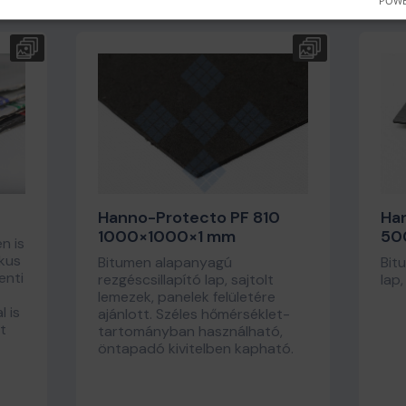
Hanno-Protecto PF 810
Ha
1000×1000×1 mm
50
n is
kus
Bitumen alapanyagú
Bit
enti
rezgéscsillapító lap, sajtolt
lap
lemezek, panelek felületére
l is
ajánlott. Széles hőmérséklet-
t
tartományban használható,
öntapadó kivitelben kapható.