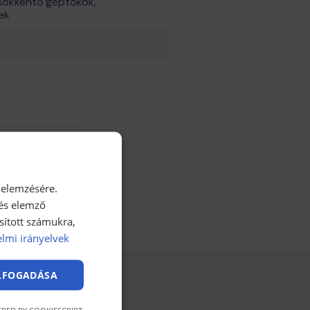
csökkentő géptokok,
ek
 Jegyzőkönyv
 elemzésére.
 és elemző
sított számukra,
lmi irányelvek
ELFOGADÁSA
RED BY COOKIESCRIPT