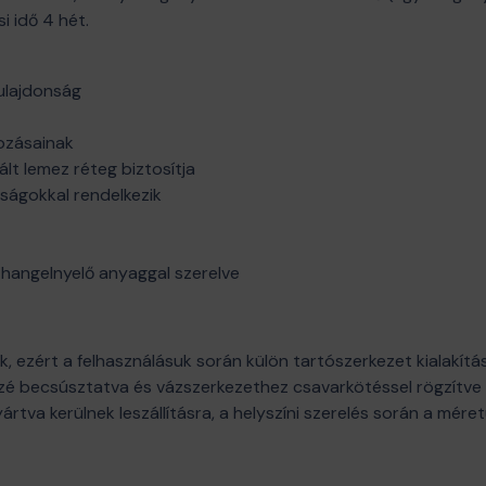
i idő 4 hét.
ulajdonság
dozásainak
lt lemez réteg biztosítja
nságokkal rendelkezik
hangelnyelő anyaggal szerelve
 ezért a felhasználásuk során külön tartószerkezet kialakítása
é becsúsztatva és vázszerkezethez csavarkötéssel rögzítve is
ártva kerülnek leszállításra, a helyszíni szerelés során a mér