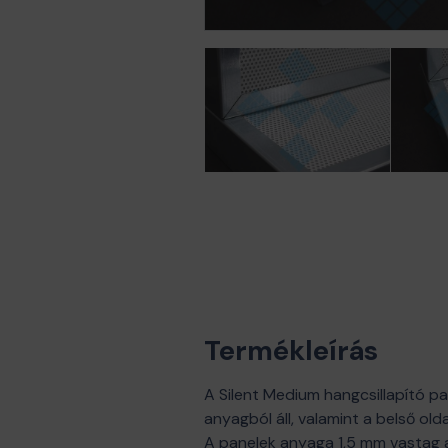
Termékleírás
A Silent Medium hangcsillapító p
anyagból áll, valamint a belső ol
A panelek anyaga 1,5 mm vastag ac