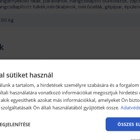
angárnyékoló falak, paravánok, hangcsillapító burkolatok, zaj
angcsillapított fülkék,mérőkabinok, mérőcellák, gépipar, épület
2.95 kg
k
nikai adatlap
Léghanggátlási Vizsgálati
l sütiket használ
1.73 MB kb / pdf
Letöltés
lunk a tartalom, a hirdetések személyre szabására és a forgalom
tali használatára vonatkozó információkat megosztjuk hirdetési
, akik egyesíthetik azokat más információkkal, amelyeket Ön bizto
szolgáltatásaik Ön általi használatából gyűjtöttek össze.
Adatvéde
EGJELENÍTÉSE
ÖSSZES 
keink
POWE