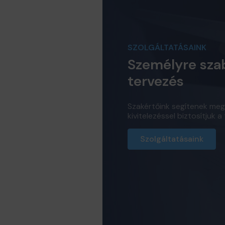
SZOLGÁLTATÁSAINK
Személyre szab
tervezés
Szakértőink segítenek megt
kivitelezéssel biztosítjuk 
Szolgáltatásaink