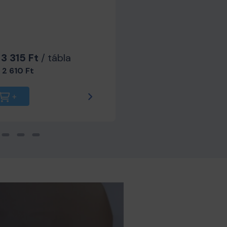
rendelkező lap.
br. 15 445 Ft-tól
net.
12 161 Ft
-tól
 3 315 Ft
/ tábla
.
2 610 Ft
26 mm
40 mm
Részletek