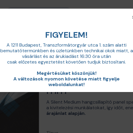
+36 20 598 0100
info@zajcsillapitas.net
FIGYELEM!
A 1211 Budapest, Transzformátorgyár utca 1. szám alatti
bemutatótermünkben és üzletünkben technikai okok miatt,
a
tó panelek
Silent Medium 500x1000x57 mm
vásárlást és az árukiadást 16:30 óra után
csak előzetes egyeztetést követően tudjuk biztosítani.
Silent Medium 
Megértésüket köszönjük!
A változások nyomon követése miatt figyelje
weboldalunkat!
mm
A Silent Medium hangcsillapító panel sp
a kivitelezési munkálatokat, így időt, e
árajánlat alapján.