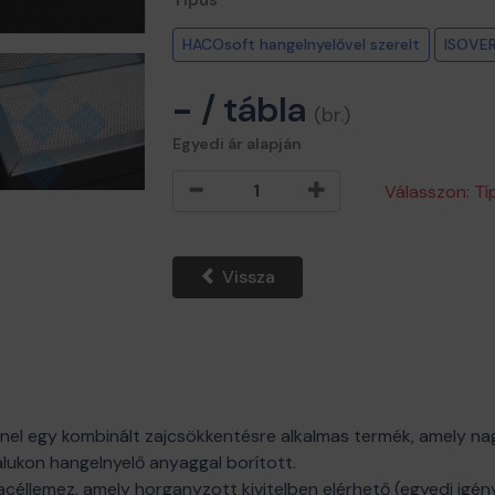
Típus
HACOsoft hangelnyelővel szerelt
ISOVER
-
/ tábla
(br.)
Egyedi ár alapján
Válasszon: Tí
Vissza
anel egy kombinált zajcsökkentésre alkalmas termék, amely na
dalukon hangelnyelő anyaggal borított.
éllemez, amely horganyzott kivitelben elérhető (egyedi igény 