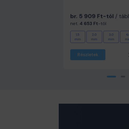
br. 5 909 Ft-tól
/ táb
 ár
net.
4 653 Ft
-tól
oft
ISOVER
elővel
hangelnyelővel
1,5
2,0
3,0
4,
lt
szerelt
mm
mm
mm
m
etek
Részletek