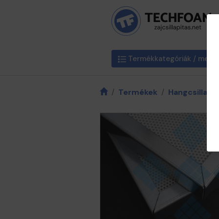
Termékkategóriák / menü
Termékek
Hangcsillapí