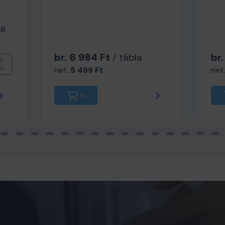
la
br. 6 984 Ft
/ tábla
br.
0
m
net.
5 499 Ft
net