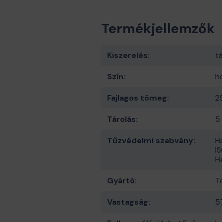
Termékjellemzők
Kiszerelés:
t
Szín:
h
Fajlagos tömeg:
2
Tárolás:
5
Tűzvédelmi szabvány:
H
I
H
Gyártó:
T
Vastagság:
5