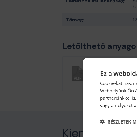
Felhasználási lehetőség:
h
h
Tömeg:
1
Letölthető anyago
Silent Medium tech
Ez a webolda
185.44 kB kb / pdf
Letöltés
Cookie-kat haszná
Webhelyünk Ön ál
partnereinkkel is
vagy amelyeket a 
RÉSZLETEK M
Kiemelt termé