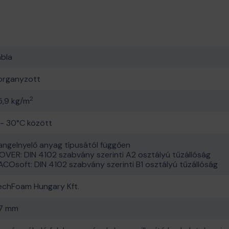
ábla
organyzott
2
5,9 kg/m
 - 30°C között
angelnyelő anyag típusától függően
SOVER: DIN 4102 szabvány szerinti A2 osztályú tűzállóság
ACOsoft: DIN 4102 szabvány szerinti B1 osztályú tűzállóság
echFoam Hungary Kft.
7 mm