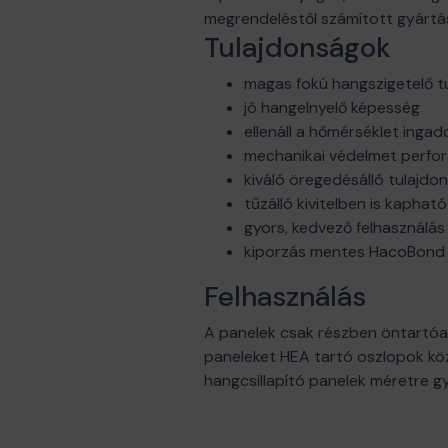
megrendeléstől számított gyártás
Tulajdonságok
magas fokú hangszigetelő t
jó hangelnyelő képesség
ellenáll a hőmérséklet inga
mechanikai védelmet perforá
kiváló öregedésálló tulajdo
tűzálló kivitelben is kapható
gyors, kedvező felhasználás
kiporzás mentes HacoBond 
Felhasználás
A panelek csak részben öntartóak,
paneleket HEA tartó oszlopok köz
hangcsillapító panelek méretre gy