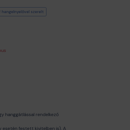
 hangelnyelővel szerelt
pus
gy hanggátlással rendelkező
esetén festett kivitelben is). A